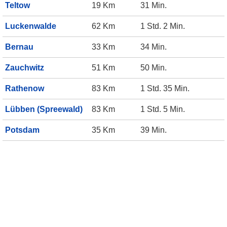
Teltow
19 Km
31 Min.
Luckenwalde
62 Km
1 Std. 2 Min.
Bernau
33 Km
34 Min.
Zauchwitz
51 Km
50 Min.
Rathenow
83 Km
1 Std. 35 Min.
Lübben (Spreewald)
83 Km
1 Std. 5 Min.
Potsdam
35 Km
39 Min.